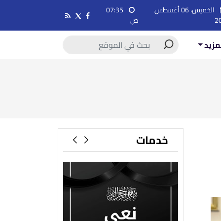
الخميس، 06 أغسطس
07:35
2
ص
مزيد
خدمات