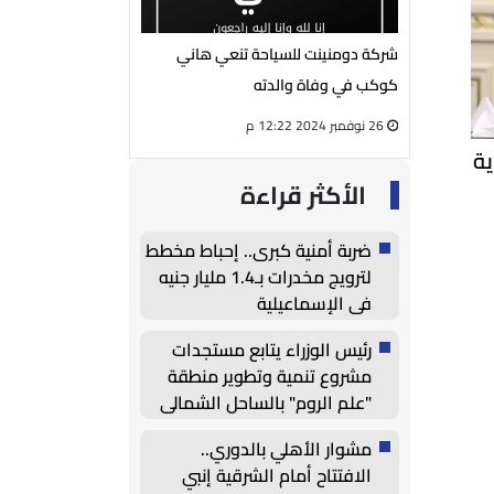
يوسف الفار
شركة دومنينت للسياحة تنعي هاني
رئيس مجلس إدارة شر
لمي محمود
كوكب في وفاة والدته
الكهربائية ينعي الحا
26 نوفمبر 2024 12:22 م
27 أغسطس 2024 05:13 م
ية
الأكثر قراءة
ضربة أمنية كبرى.. إحباط مخطط
لترويج مخدرات بـ1.4 مليار جنيه
في الإسماعيلية
رئيس الوزراء يتابع مستجدات
مشروع تنمية وتطوير منطقة
"علم الروم" بالساحل الشمالي
مشوار الأهلي بالدوري..
الافتتاح أمام الشرقية إنبي