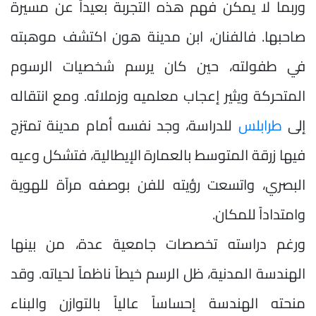
وربما لا يمكن فهم هذه التجربة بعيداً عن مسيرة
صاحبها. فالفنان، ابن مدينة هون اكتشف موهبته
في طفولته، حين كان يرسم شخصيات الرسوم
المتحركة ويثير إعجاب معلميه وزملائه. ومع انتقاله
إلى
طرابلس
للدراسة، وجد نفسه أمام مدينة تمتزج
فيها زرقة المتوسط بالعمارة الإيطالية، فتشكل وعيه
البصري، واتسعت رؤيته للفن بوصفه مرآة للهوية
وامتداداً للمكان.
ورغم دراسته تخصصات جامعية عدة، من بينها
الهندسة المدنية، ظل الرسم خيطاً ناظماً لحياته. وقد
منحته الهندسة إحساساً عالياً بالتوازن والبناء