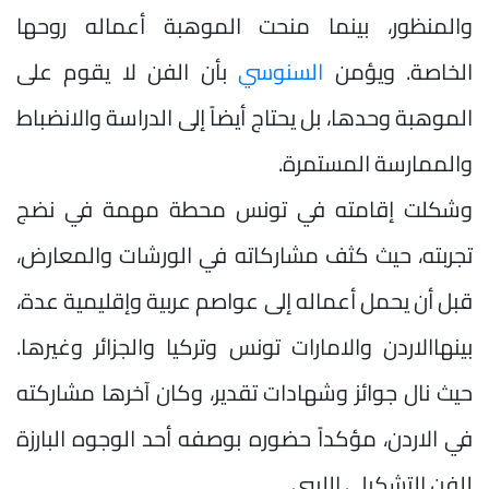
والمنظور، بينما منحت الموهبة أعماله روحها
الخاصة. ويؤمن
السنوسي
بأن الفن لا يقوم على
الموهبة وحدها، بل يحتاج أيضاً إلى الدراسة والانضباط
والممارسة المستمرة.
وشكلت إقامته في تونس محطة مهمة في نضج
تجربته، حيث كثف مشاركاته في الورشات والمعارض،
قبل أن يحمل أعماله إلى عواصم عربية وإقليمية عدة،
بينهاالاردن والامارات تونس وتركيا والجزائر وغيرها.
حيث نال جوائز وشهادات تقدير، وكان آخرها مشاركته
في الاردن، مؤكداً حضوره بوصفه أحد الوجوه البارزة
للفن التشكيلي الليبي.