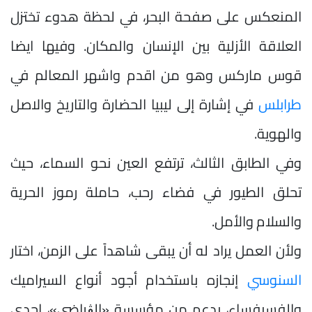
المنعكس على صفحة البحر، في لحظة هدوء تختزل
العلاقة الأزلية بين الإنسان والمكان. وفيها ايضا
قوس ماركس وهو من اقدم واشهر المعالم في
طرابلس
في إشارة إلى ليبيا الحضارة والتاريخ والاصل
والهوية.
وفي الطابق الثالث، ترتفع العين نحو السماء، حيث
تحلق الطيور في فضاء رحب، حاملة رموز الحرية
والسلام والأمل.
ولأن العمل يراد له أن يبقى شاهداً على الزمن، اختار
السنوسي
إنجازه باستخدام أجود أنواع السيراميك
والفسيفساء، بدعم من مؤسسة «الڨراضي»، إحدى