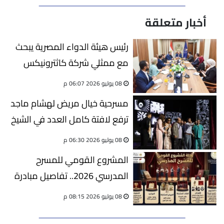
أخبار متعلقة
رئيس هيئة الدواء المصرية يبحث
مع ممثلي شركة كاثترونيكس
تعزيز التعاون في مجال
08 يوليو 2026 06:07 م
المستلزمات الطبية والتكنولوجيا
مسرحية خيال مريض لهشام ماجد
الطبية المتقدمة
ترفع لافتة كامل العدد في الشيخ
زايد
08 يوليو 2026 06:30 م
المشروع القومي للمسرح
المدرسي 2026.. تفاصيل مبادرة
"المدرسة فيها مسرح"
08 يوليو 2026 08:15 م