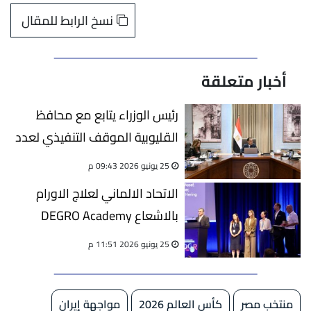
نسخ الرابط للمقال
أخبار متعلقة
رئيس الوزراء يتابع مع محافظ
القليوبية الموقف التنفيذي لعدد
من المشروعات التنموية
25 يونيو 2026 09:43 م
والخدمية
الاتحاد الالماني لعلاج الاورام
بالاشعاع DEGRO Academy
Award يمنح دكتور خالد الصياد
25 يونيو 2026 11:51 م
جايزة التعليم الطبي المستمر و
التدريب لعام ٢٠٢٦
منتخب مصر
كأس العالم 2026
مواجهة إيران