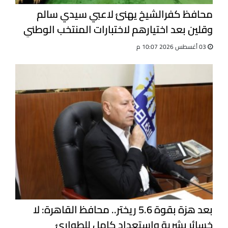
محافظ كفرالشيخ يهنئ لاعبي سيدي سالم
وقلين بعد اختيارهم لاختبارات المنتخب الوطني
للجيت كونى دو
03 أغسطس 2026 10:07 م
بعد هزة بقوة 5.6 ريختر.. محافظ القاهرة: لا
خسائر بشرية واستعداد كامل للطوارئ