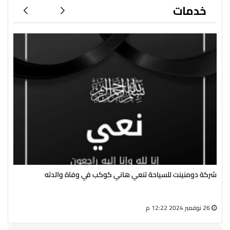
خدمات
شركة دومنينت للسياحة تنعي هاني كوكب في وفاة والدته
رئي
سال
26 نوفمبر 2024 12:22 م
27 أغسطس 2024 05:13 م