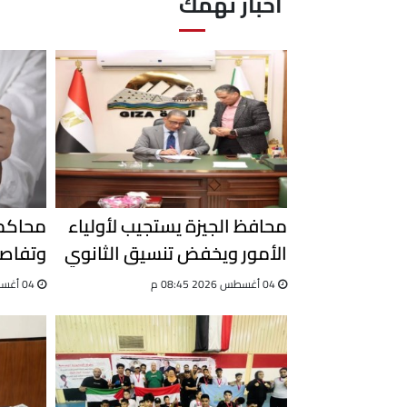
آخبار تهمك
محافظ الجيزة يستجيب لأولياء
محاكمة
الأمور ويخفض تنسيق الثانوي
وتفاصي
العام
التزوير
04 أغسطس 2026 08:45 م
04 أغسطس 2026 03:08 م