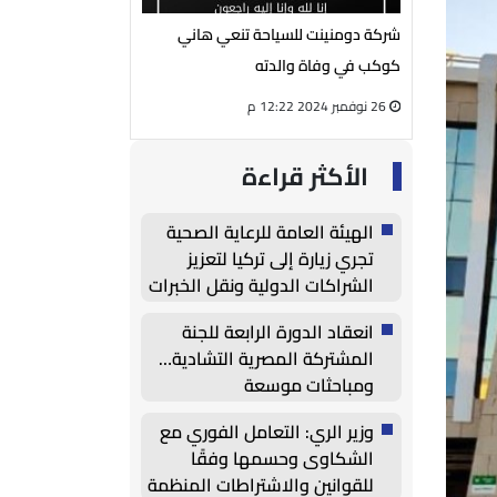
يوسف الفار
شركة دومنينت للسياحة تنعي هاني
رئيس مجلس إدارة شر
لمي محمود
كوكب في وفاة والدته
الكهربائية ينعي الحا
26 نوفمبر 2024 12:22 م
27 أغسطس 2024 05:13 م
الأكثر قراءة
الهيئة العامة للرعاية الصحية
تجري زيارة إلى تركيا لتعزيز
الشراكات الدولية ونقل الخبرات
وتوطين التكنولوجيا الطبية
انعقاد الدورة الرابعة للجنة
المشتركة المصرية التشادية…
ومباحثات موسعة
وزير الري: التعامل الفوري مع
الشكاوى وحسمها وفقًا
للقوانين والاشتراطات المنظمة