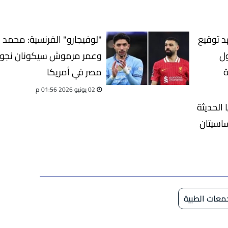
هد توقيع
"لوفيجارو" الفرنسية: محمد 
ول
وعمر مرموش سيكونان نجو
ة
مصر في أمريكا
02 يونيو 2026 01:56 م
 الحديثة
ساسيتان
معات الطبية