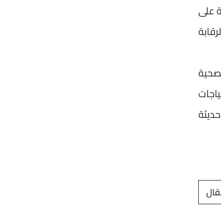
يئة على
رقابة
لصحية
اجات
ديثة
قال