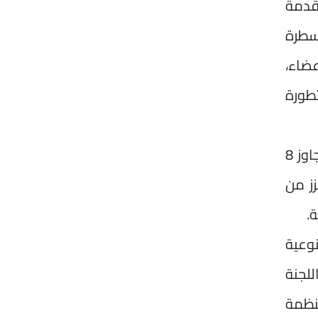
تقدمة
سطرة
عضاء،
تطورة
الستة تجاوز 8
زز من
.
نوعية
للجنة
منظمة