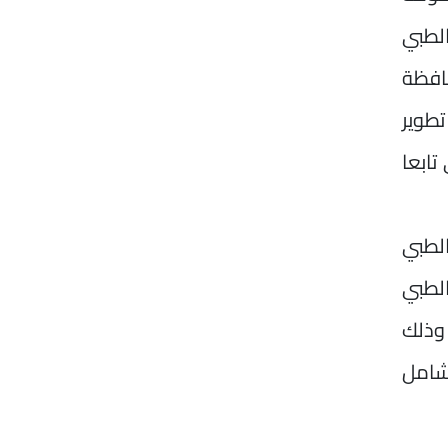
لطبي
افظة
تطوير
ابعا
اء الطبي
لأقصر الطبي
 وذلك
شامل