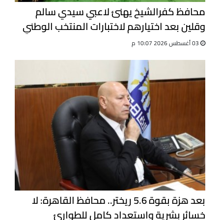
محافظ كفرالشيخ يهنئ لاعبي سيدي سالم
وقلين بعد اختيارهم لاختبارات المنتخب الوطني
للجيت كونى دو
03 أغسطس 2026 10:07 م
بعد هزة بقوة 5.6 ريختر.. محافظ القاهرة: لا
خسائر بشرية واستعداد كامل للطوارئ