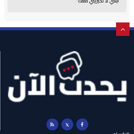
ابنتي لا تحيريني معك"
الاقسام