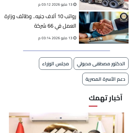
صحية بجنوب سيناء
13 مايو 2026 03:12 م
رواتب 10 آلاف جنيه.. وظائف وزارة
العمل في 66 شركة
13 مايو 2026 03:14 م
الدكتور مصطفى مدبولي
مجلس الوزراء
دعم الأسرة المصرية
آخبار تهمك