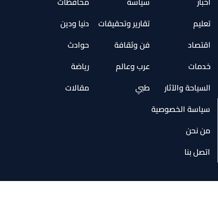
أخبار
سياسة
محافظات
تعليم
تقارير وتحقيقات
دنيا ودين
اقتصاد
فن وثقافة
حوادث
خدمات
عرب وعالم
رياضة
السياحة والآثار
طبي
مقالات
سياسة الخصوصية
من نحن
اتصل بنا
جميع الحقوق محفوظة لموقع يحدث الان الإخباري
سياسة الخصوصية - من
2026 ©
نحن