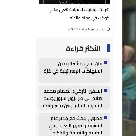
يوسف الفار
شركة دومنينت للسياحة تنعي هاني
رئيس مجلس إدارة شر
لمي محمود
كوكب في وفاة والدته
الكهربائية ينعي الحا
26 نوفمبر 2024 12:22 م
27 أغسطس 2024 05:13 م
الأكثر قراءة
بيان عربي مشترك يدين
الانتهاكات الإسرائيلية في غزة
السفير التركي: انضمام محمد
صلاح إلى طرابزون سبور يجسد
التقارب الثقافي بين مصر وتركيا
مدبولي يبحث مع مدير عام
اليونسكو تعزيز التعاون في
التعليم والثقافة والذكاء