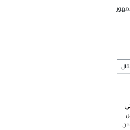
جمهور
قال
تي
ن
من