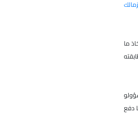
زمالك
اذ ما
ابقته
ؤولو
ا دفع