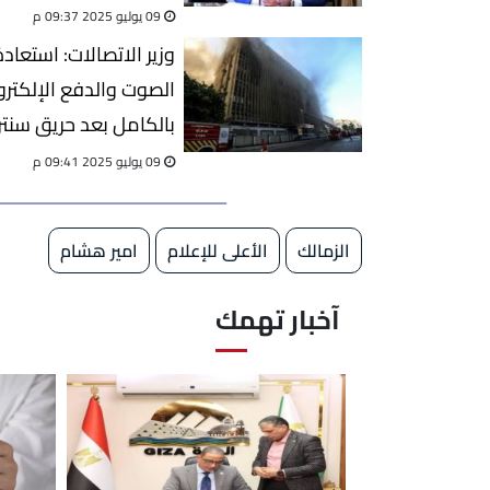
09 يوليو 2025 09:37 م
وزير الاتصالات: استعا
الصوت والدفع الإلكتر
بالكامل بعد حريق سنتر
رمسيس
09 يوليو 2025 09:41 م
الزمالك
الأعلى للإعلام
امير هشام
آخبار تهمك