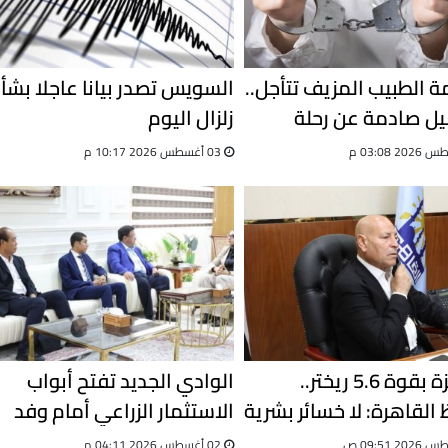
 الطبيب المزيف تتأجل..
السويس تصدر بيانا عاجلا بشأ
ل صادمة عن رحلة
زلزال اليوم
03 أغسطس 2026 10:17 م
بعد هزة بقوة 5.6 ريختر..
الوادي الجديد تفتح أبواب
القاهرة: لا خسائر بشرية
الاستثمار الزراعي أمام وفد
اد كامل للطوارئ
صيني
02 أغسطس 2026 04:11 م