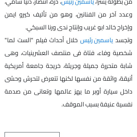
من بطولة يسرا،
ياسمين رئيس
، درة، انتصار، دنيا سامي،
وعدد آخر من الفنانين، وهو من تأليف كيرو ايمن
وإخراج خالد ابو غريب وإنتاج ندى ورنا السبكي.
وتجسد
ياسمين رئيس
خلال أحداث فيلم "الست لما"
شخصية وفاء، فتاة فى منتصف العشرينيات، وهى
شابة متحررة جميلة وجريئة، خريجة جامعة أمريكية
أنيقة، واثقة من نفسها لكنها تتعرض لتحرش وحشى
داخل سيارة أوبر ما يهز عالمها وتعانى من صدمة
نفسية عنيفة بسبب الموقف.