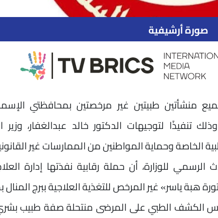
صورة أرشيفية
ع منشأتين طبيتين غير مرخصتين بمحافظتي الإسماع
وذلك تنفيذًا لتوجيهات الدكتور خالد عبدالغفار، وزير 
بية الخاصة وحماية المواطنين من الممارسات غير القانوني
الرسمي للوزارة، أن حملة رقابية نفذتها إدارة العلاج
ة هبة ياسر» غير المرخص للتغذية العلاجية ببرج المنال ب
مارس الكشف الطبي على المرضى منتحلة صفة طبيب بشري