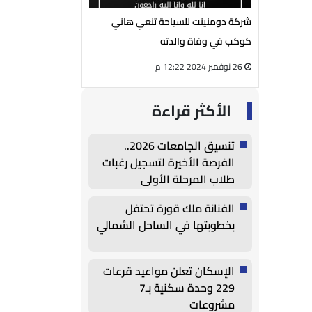
يوسف الفار
شركة دومنينت للسياحة تنعي هاني
رئيس مجلس إدارة شر
لمي محمود
كوكب في وفاة والدته
الكهربائية ينعي الحا
26 نوفمبر 2024 12:22 م
27 أغسطس 2024 05:13 م
الأكثر قراءة
تنسيق الجامعات 2026..
الفرصة الأخيرة لتسجيل رغبات
طلاب المرحلة الأولى
الفنانة ملك قورة تحتفل
بخطوبتها في الساحل الشمالي
الإسكان تعلن مواعيد قرعات
229 وحدة سكنية بـ7
مشروعات