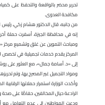
تحرير محضر بالواقعة والتحفظ على كميا
مكافحة العدوى.
من جانبه، قال الدكتور هشام زكي، رئيس ال
إنه في محافظة الجيزة، أسفرت حملة أخرى 
ومباحث التموين عن غلق وتشميع مركز «الحي
المركز يقدم خدمات تجميلية في تخصص ال
إلى «د. أسامة جمال»، مع العثور على رو
ومواد التجميل غير المصرح بها، وتم تحريزها و
وأكدت الوزارة استمرار حملاتها الرقابية ال
الرادعة حيال المخالفين، حفاظًا على صحة 
ودعت المواطنين إلى عدم التعامل مع أي