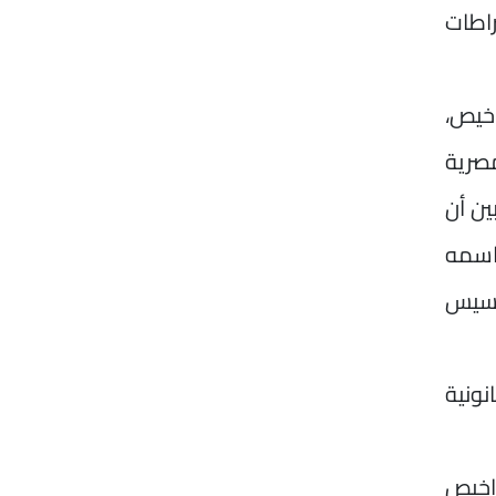
اطات
اخيص،
مصرية
ين أن
اسمه
تخسيس
نونية
اخيص