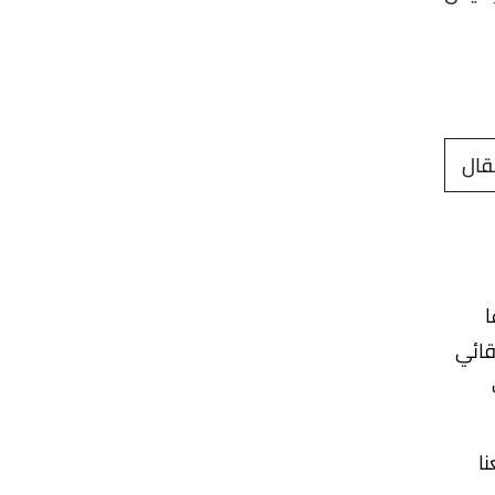
قال
ا
قائي
نا