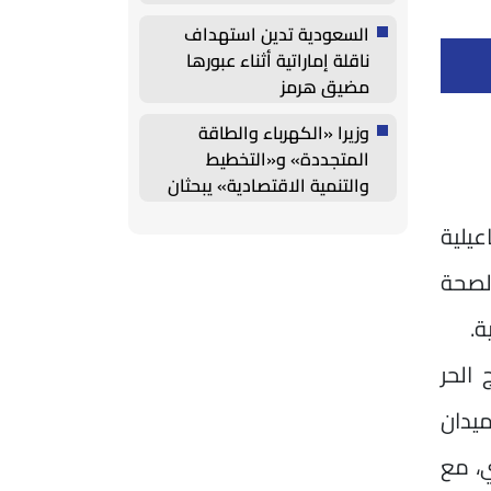
السعودية تدين استهداف
ناقلة إماراتية أثناء عبورها
مضيق هرمز
وزيرا «الكهرباء والطاقة
المتجددة» و«التخطيط
والتنمية الاقتصادية» يبحثان
خطة الاستثمارات العامة
يلية
الصحة
ة.
 الحر
ميدان
، مع