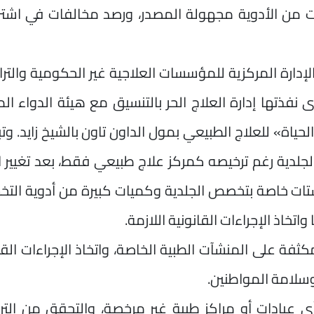
ت من الأدوية مجهولة المصدر، ورصد مخالفات في اشتر
إدارة المركزية للمؤسسات العلاجية غير الحكومية والتر
نفذتها إدارة العلاج الحر بالتنسيق مع هيئة الدواء ال
اة» للعلاج الطبيعي بمول الداون تاون بالشيخ زايد. وتب
جلدية رغم ترخيصه كمركز علاج طبيعي فقط، بعد تغيير 
شتات خاصة بتخصص الجلدية وكميات كبيرة من أدوية ال
اتخاذ الإجراءات القانونية اللازمة.
مكثفة على المنشآت الطبية الخاصة، واتخاذ الإجراءات القا
وسلامة المواطنين.
 عيادات أو مراكز طبية غير مرخصة، والتحقق من التر