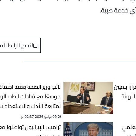
ي خدمة طبية.
نسخ الرابط للم
را بتعيين
نائب وزير الصحة يعقد اجتماعً
 لهيئة
موسعًا مع قيادات الطب الو
لمتابعة الأداء والاستعدادات
المستقبلية
09 يوليو 2026 02:37 م
العلمي
ترامب : الإيرانيون تواصلوا مع