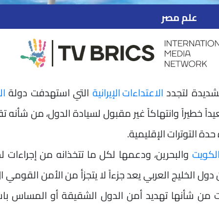
علم مصر
الشديدة لتجدد
الاعتداءات الإيرانية
التي استهدفت دولة
ال
داً خطيراً وانتهاكاً غير مقبول لسيادة الدول، من شأنه 
حدة التوترات الإقليمية.
لكويت
والبحرين، ودعمها لكل ما تتخذانه من إجراءات ل
ول الخليج العربي يعد جزءاً لا يتجزأ من الأمن القومي ا
من شأنها تهديد أمن الدول الشقيقة أو المساس باست