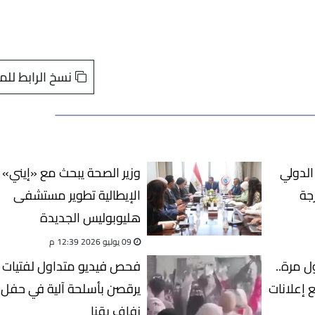
نسخ الرابط للم
الدولي
وزير الصحة يبحث مع «إيني»
جة
الإيطالية تطوير مستشفى
هليوبوليس الجديدة
09 يوليو 2026 12:39 م
ل مرة..
فحص فيديو متداول لفتيات
 إعلانات
يرقصن بأسلحة آلية في حفل
زفاف بقنا