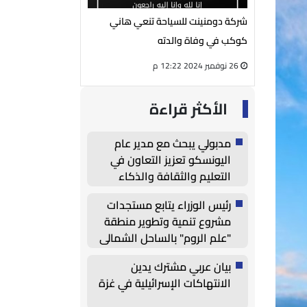
يوسف الفار
شركة دومنينت للسياحة تنعي هاني
رئيس مجلس إدارة شر
لمي محمود
كوكب في وفاة والدته
الكهربائية ينعي الحا
26 نوفمبر 2024 12:22 م
27 أغسطس 2024 05:13 م
الأكثر قراءة
مدبولي يبحث مع مدير عام
اليونسكو تعزيز التعاون في
التعليم والثقافة والذكاء
الاصطناعي
رئيس الوزراء يتابع مستجدات
مشروع تنمية وتطوير منطقة
"علم الروم" بالساحل الشمالي
بيان عربي مشترك يدين
الانتهاكات الإسرائيلية في غزة