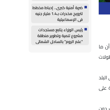
ضربة أمنية كبرى.. إحباط مخطط
لترويج مخدرات بـ1.4 مليار جنيه
في الإسماعيلية
رئيس الوزراء يتابع مستجدات
مشروع تنمية وتطوير منطقة
"علم الروم" بالساحل الشمالي
أن ما
طولات
البلد
 على
 حالت دون