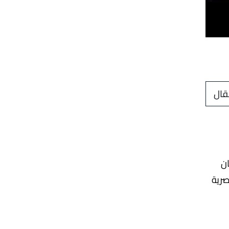
قال
ان
صرية