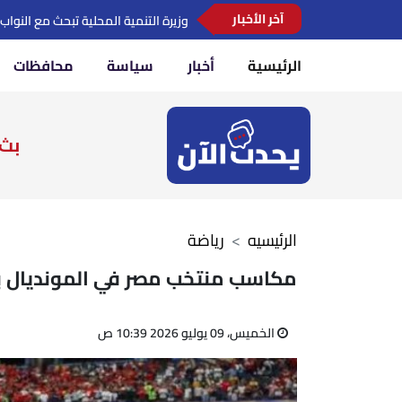
ضربة أمنية كبرى.. إحباط مخطط لترويج مخدرات بـ1.4 مليار جن
آخر الأخبار
الرئيسية
أخبار
سياسة
محافظات
بث 
الرئيسيه
رياضة
مكاسب منتخب مصر في المونديال بعد
الخميس، 09 يوليو 2026 10:39 ص