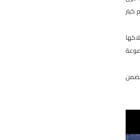
 كبار
لاكها
جموعة
 يضمن