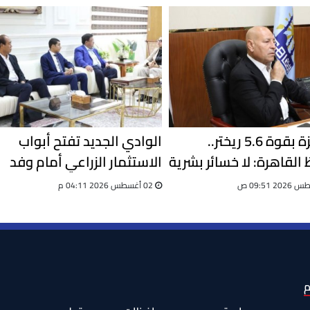
بعد هزة بقوة 5.6 ريختر..
الوادي الجديد تفتح أبواب
القاهرة: لا خسائر بشرية
الاستثمار الزراعي أمام وفد
اد كامل للطوارئ
صيني
02 أغسطس 2026 04:11 م
م