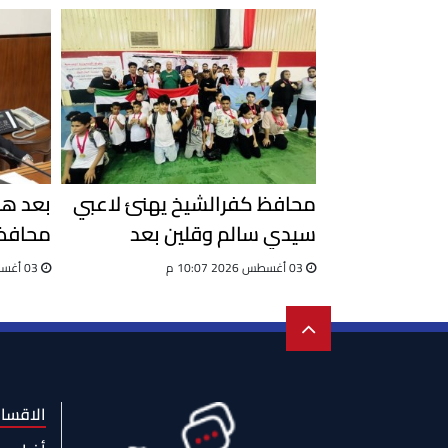
محافظ كفرالشيخ يهنئ لاعبي
سيدي سالم وقلين بعد
محافظ 
اختيارهم لاختبارات المنتخب
واستعد
03 أغسطس 2026 10:07 م
03 أغسطس 2026 09:51 ص
الوطني للجيت كونى دو
الاقسا