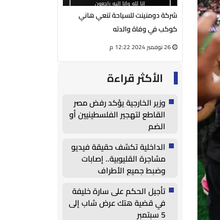
يوسف الفار
شركة دومنينت للسياحة تنعي هاني
رئيس مجلس إدارة شر
لمي محمود
كوكب في وفاة والدته
الكهربائية ينعي الحا
26 نوفمبر 2024 12:22 م
27 أغسطس 2024 05:13 م
الأكثر قراءة
وزير الخارجية يؤكد رفض مصر
القاطع لتهجير الفلسطينيين أو
الضم
الداخلية تكشف حقيقة فيديو
مشاجرة القليوبية.. إصابات
وضبط جميع الأطراف
تأجيل الحكم على سارة خليفة
في قضية هتك عرض شاب إلى
5 سبتمبر