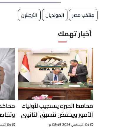
منتخب مصر
المونديال
الأرجنتين
آخبار تهمك
محافظ الجيزة يستجيب لأولياء
محاكمة
الأمور ويخفض تنسيق الثانوي
وتفاصي
العام
التزوير
04 أغسطس 2026 08:45 م
04 أغسطس 2026 03:08 م