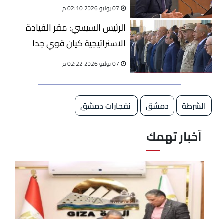
مؤسساتها لمواجهة التحديات
07 يوليو 2026 02:10 م
الرئيس السيسي: مقر القيادة
الاستراتيجية كيان قوي جدا
07 يوليو 2026 02:22 م
الشرطة
دمشق
انفجارات دمشق
آخبار تهمك