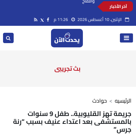
آخر الأخبار
تطعيم جديد للأطفال من عمر شهرين للوقاية من
الحمى الشوكية.. تفاصيل مهمة من المصل
الإثنين، 10 أغسطس 2026
11:26 م
واللقاح
بث تجريبى
الرئيسيه
حوادث
جريمة تهز القليوبية.. طفل 9 سنوات
بالمستشفى بعد اعتداء عنيف بسبب “رنة
جرس”