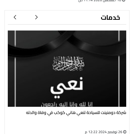
خدمات
شركة دومنينت للسياحة تنعي هاني كوكب في وفاة والدته
رئي
سال
26 نوفمبر 2024 12:22 م
27 أغسطس 2024 05:13 م