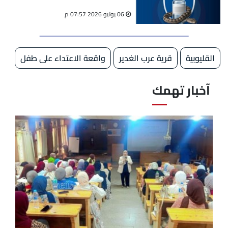
والعقارب
06 يوليو 2026 07:57 م
القليوبية
قرية عرب الغدير
واقعة الاعتداء على طفل
آخبار تهمك