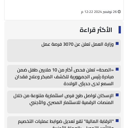
سال
26 نوفمبر 2024 12:22 م
27 أغسطس 2024 05:13 م
الأكثر قراءة
وزارة العمل تعلن عن 3070 فرصة عمل
«الصحة» تعلن فحص أكثر من 10 ملايين طفل ضمن
مبادرة رئيس الجمهورية للكشف المبكر وعلاج فقدان
السمع لدى حديثي الولادة
الإسكان تواصل طرح فرص استثمارية متنوعة من خلال
المنصات الرقمية للاستثمار المصري والأجنبي
"الرقابة المالية" تقرر تعديل ضوابط عمليات التخصيم
والتأجير التمويلي بالعملة الأجنبية