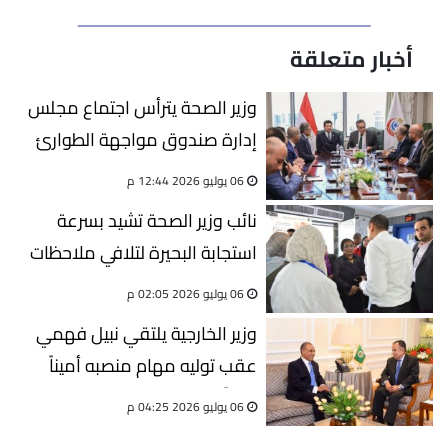
أخبار متعلقة
وزير الصحة يترأس اجتماع مجلس
إدارة صندوق مواجهة الطوارئ
الطبية والأمراض الوراثية والنادرة
06 يوليو 2026 12:44 م
نائب وزير الصحة تشيد بسرعة
استجابة البحيرة لتلافي ملاحظات
الزيارات السابقة وتؤكد: تطوير
06 يوليو 2026 02:05 م
الرعاية الأولية وصحة الأم والطفل
وزير الخارجية يلتقي نبيل فهمي
أولوية
عقب توليه مهام منصبه أميناً
عاماً لجامعة الدول العربية
06 يوليو 2026 04:25 م