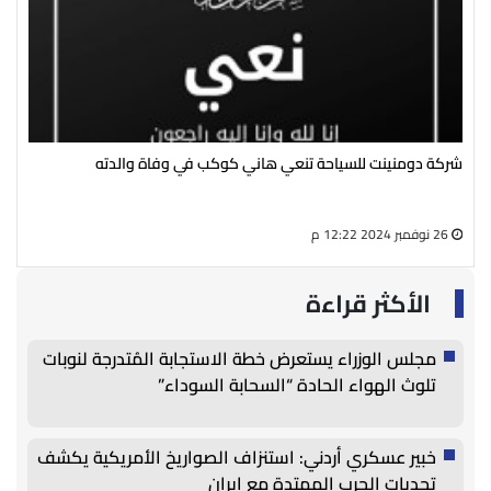
رئيس مجلس إدارة شركة الشحنة الكهربائية ينعي الحاجة نعمات علي
له 
سالم
الم
27 أغسطس 2024 05:13 م
08 يوليو 2024 09:18 ص
الأكثر قراءة
مجلس الوزراء يستعرض خطة الاستجابة المُتدرجة لنوبات
تلوث الهواء الحادة “السحابة السوداء”
خبير عسكري أردني: استنزاف الصواريخ الأمريكية يكشف
تحديات الحرب الممتدة مع إيران