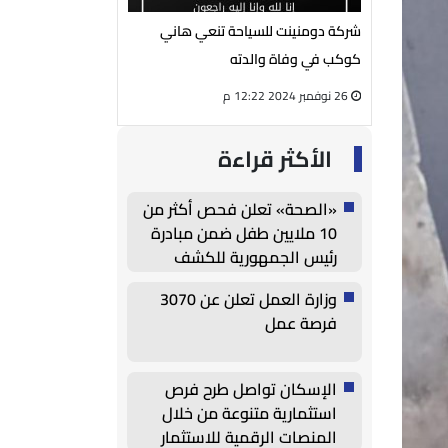
يوسف الفار
شركة دومنينت للسياحة تنعي هاني
رئيس مجلس إدارة شر
لمي محمود
كوكب في وفاة والدته
الكهربائية ينعي الحا
26 نوفمبر 2024 12:22 م
27 أغسطس 2024 05:13 م
الأكثر قراءة
«الصحة» تعلن فحص أكثر من
10 ملايين طفل ضمن مبادرة
رئيس الجمهورية للكشف
المبكر وعلاج فقدان السمع
وزارة العمل تعلن عن 3070
لدى حديثي الولادة
فرصة عمل
الإسكان تواصل طرح فرص
استثمارية متنوعة من خلال
المنصات الرقمية للاستثمار