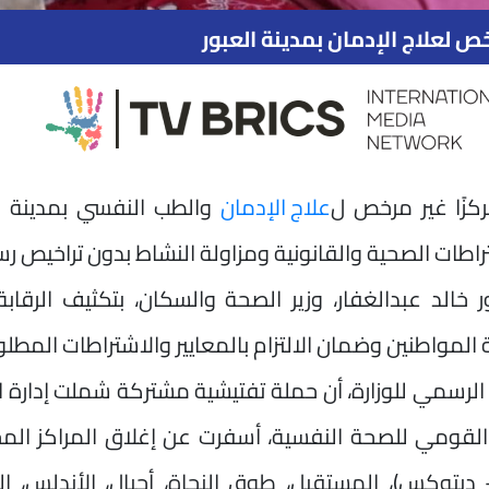
خص لعلاج الإدمان بمدينة العبور
علاج الإدمان
والطب النفسي بمدينة
ا
راطات الصحية والقانونية ومزاولة النشاط بدون تراخيص ر
ر خالد عبدالغفار، وزير الصحة والسكان، بتكثيف الرقاب
لمواطنين وضمان الالتزام بالمعايير والاشتراطات المطلو
الرسمي للوزارة، أن حملة تفتيشية مشتركة شملت إدارة ا
القومي للصحة النفسية، أسفرت عن إغلاق المراكز المخ
 ديتوكس)، المستقبل، طوق النجاة، أجيال، الأندلس، ا