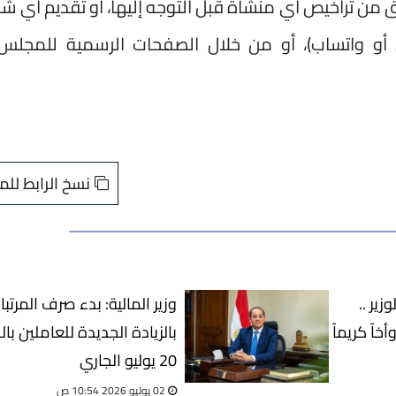
ق من تراخيص أي منشأة قبل التوجه إليها، أو تقديم أي 
لساخن 01207474740 (اتصال أو واتساب)، أو من خلال الصفحات الرسمية للمج
نسخ الرابط للم
زير ..
وزير المالية: بدء صرف المرتبا
خاً كريماً
بالزيادة الجديدة للعاملين بال
20 يوليو الجاري
02 يوليو 2026 10:54 ص