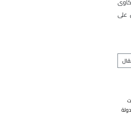
شكاوى
لس على
قال
ت
دولة