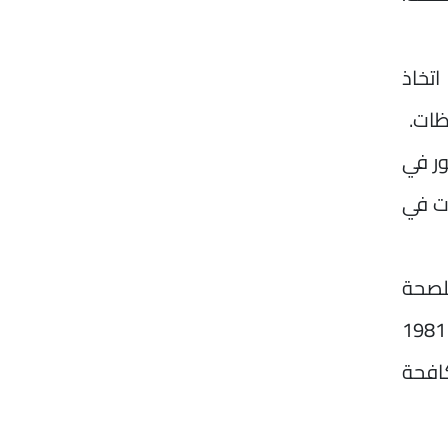
اتخاذ
ظات.
ور في
ات في
للصحة
النفسية، أن هذه المراكز خالفت أحكام قانون تنظيم المنشآت الطبية غير الحكومية رقم 51 لسنة 1981
2009، واشتراطات مكافحة