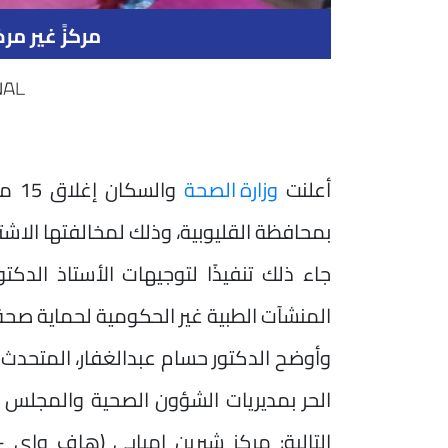
مركزً غير مر
أعلنت
وزارة الصحة
والسكان إغلاق 15 مركزًا غير مرخص ل
بمحافظة القليوبية، وذلك لمخالفتها الاشت
جاء ذلك تنفيذًا لتوجيهات الأستاذ الدكتو
المنشآت الطبية غير الحكومية لحماية صحة ا
وأوضح الدكتور حسام عبدالغفار، المتحدث 
الحر بمديريات الشؤون الصحية والمجلس 
التالية: مركز شيرين امبابي (هاف واي -