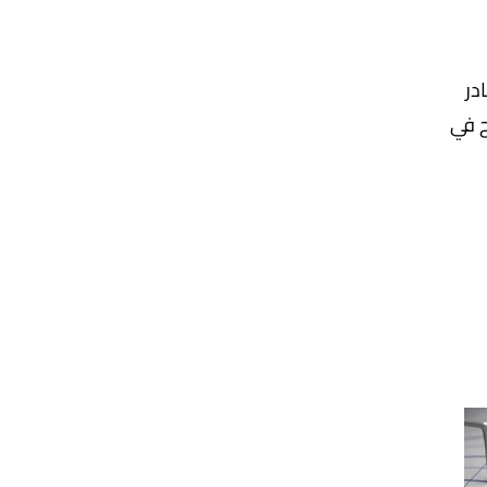
در
 في