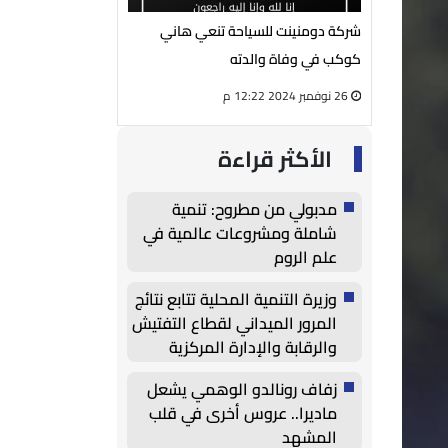
يوسف الفار
شركة دومنينت للسياحة تنعي هاني
رئيس مجلس إدارة شر
لمي محمود
كوكب في وفاة والدته
الكهربائية ينعي الحا
26 نوفمبر 2024 12:22 م
27 أغسطس 2024 05:13 م
الأكثر قراءة
مدبولي من مطروح: تنمية
شاملة ومشروعات عالمية في
علم الروم
وزيرة التنمية المحلية تتابع نتائج
المرور الميداني لقطاع التفتيش
والرقابة والإدارة المركزية
للتحول الرقمي بالوزارة على
زفاف رونالدو الوهمي يشعل
أحياء بورسعيد
ماديرا.. عروس أخرى في قلب
المشهد