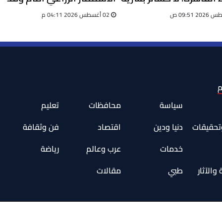
اد كامل للطوارئ
صيني
02 أغسطس 2026 04:11 م
م
سياسة
محافظات
تعليم
وتحقيقات
دنيا ودين
اقتصاد
فن وثقافة
خدمات
عرب وعالم
رياضة
والآثار
طبي
مقالات