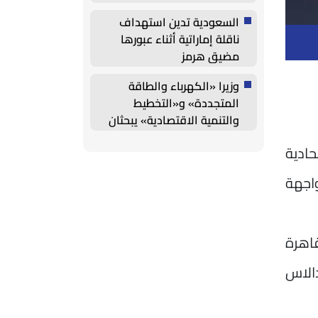
السعودية تدين استهداف
ناقلة إماراتية أثناء عبورها
مضيق هرمز
وزيرا «الكهرباء والطاقة
المتجددة» و«التخطيط
والتنمية الاقتصادية» يبحثان
خطة الاستثمارات العامة
ادية
واجهة
قاهرة
دالاس