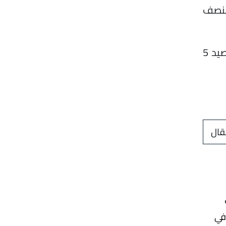
 والنصف
قد تأهل إلى دور الـ32 لبطولة كأس العالم 2026، كثانى المجموعة السابعة برصيد 5
قال
 في