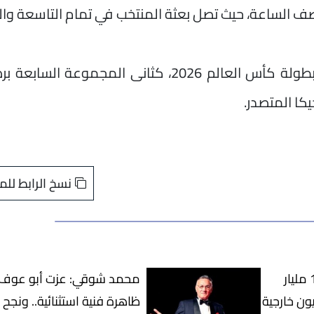
لرحلة تستغرق 3 ساعات ونصف الساعة، حيث تصل بعثة المنتخب في تمام التاسعة
كا المتصدر.
نسخ الرابط للم
المركزي: مصر تسدد 16 مليار
محمد شوقي: عزت أبو عوف
ون خارجية
ظاهرة فنية استثنائية.. ونجح