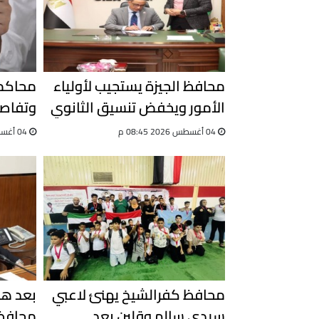
محافظ الجيزة يستجيب لأولياء
محاكمة
الأمور ويخفض تنسيق الثانوي
وتفاصي
العام
التزوير
04 أغسطس 2026 08:45 م
04 أغسطس 2026 03:08 م
محافظ كفرالشيخ يهنئ لاعبي
سيدي سالم وقلين بعد
محافظ 