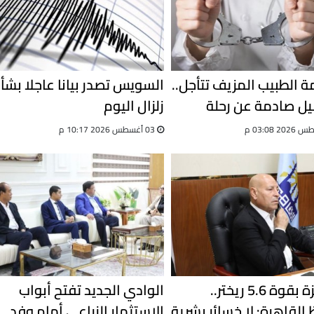
 الطبيب المزيف تتأجل..
السويس تصدر بيانا عاجلا بشأ
ل صادمة عن رحلة
زلزال اليوم
03 أغسطس 2026 10:17 م
بعد هزة بقوة 5.6 ريختر..
الوادي الجديد تفتح أبواب
القاهرة: لا خسائر بشرية
الاستثمار الزراعي أمام وفد