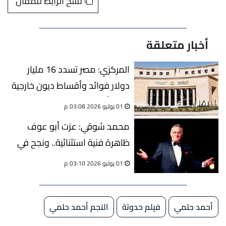
نسخ الرابط للمقال
أخبار متعلقة
المركزي: مصر تسدد 16 مليار
دولار فوائد وأقساط ديون خارجية
في 6 أشهر
01 يوليو 2026 03:08 م
محمد شوقي: عزت أبو عوف
ظاهرة فنية استثنائية.. ونجح في
الطب والموسيقى والتمثيل
01 يوليو 2026 03:10 م
أحمد حلمي
فيلم حدوتة
النجم أحمد حلمي