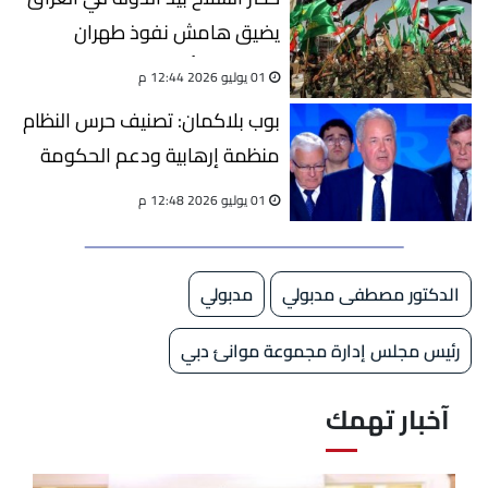
يضيق هامش نفوذ طهران
ويكشف مأزق مشروعها
01 يوليو 2026 12:44 م
الإقليمي
بوب بلاكمان: تصنيف حرس النظام
منظمة إرهابية ودعم الحكومة
المؤقتة خطوة نحو إيران
01 يوليو 2026 12:48 م
ديمقراطية
الدكتور مصطفى مدبولي
مدبولي
رئيس مجلس إدارة مجموعة موانئ دبي
آخبار تهمك