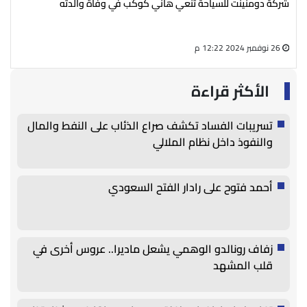
شركة دومنينت للسياحة تنعي هاني كوكب في وفاة والدته
رئي
سال
26 نوفمبر 2024 12:22 م
27 أغسطس 2024 05:13 م
الأكثر قراءة
تسريبات الفساد تكشف صراع الذئاب على النفط والمال
والنفوذ داخل نظام الملالي
أحمد فتوح على رادار الفتح السعودي
زفاف رونالدو الوهمي يشعل ماديرا.. عروس أخرى في
قلب المشهد