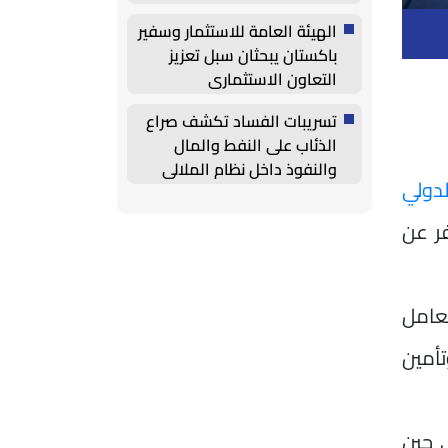
الهيئة العامة للاستثمار وسفير
باكستان يبحثان سبل تعزيز
التعاون الاستثماري
تسريبات الفساد تكشف صراع
الذئاب على النفط والمال
والنفوذ داخل نظام الملالي
لدولي
سفر عن
تعامل
أمين
ى حين