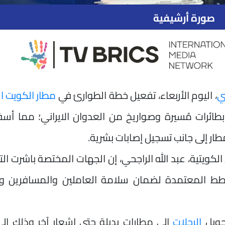
صورة أرشيفية
ي
، اليوم الأربعاء، تفعيل خطة الطوارئ في
مطار الكويت ا
ركاب (T1) لاستهداف بطائرات مُسيرة وصواريخ من العدوان الايراني؛ مما أ
ر إلى جانب تسجيل إصابات بشرية.
لكويتية، عبد الله الراجحي، إن الجهات المختصة باشرت ال
طط المعتمدة لضمان سلامة العاملين والمسافرين وت
حويل
الرحلات
إلى مطارات بديلة حتى إشعار آخر وذلك إل