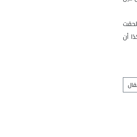
 لحقت
ًا أن
قال