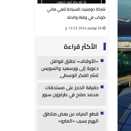
يوسف الفار
شركة دومنينت للسياحة تنعي هاني
رئيس مجلس إدارة شر
لمي محمود
كوكب في وفاة والدته
الكهربائية ينعي الحا
26 نوفمبر 2024 12:22 م
27 أغسطس 2024 05:13 م
الأكثر قراءة
«الأوقاف» تطلق قوافل
دعوية إلى بورسعيد والسويس
لنشر الفكر الوسطي
حقيقة الحجز على مستحقات
محمد صلاح في طرابزون سبور
قطع المياه عن بعض مناطق
الهرم بسبب «المترو»