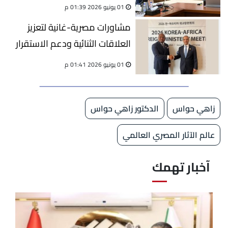
الوزارة
01 يونيو 2026 01:39 م
مشاورات مصرية-غانية لتعزيز
العلاقات الثنائية ودعم الاستقرار
01 يونيو 2026 01:41 م
زاهي حواس
الدكتور زاهي حواس
عالم الآثار المصري العالمي
آخبار تهمك