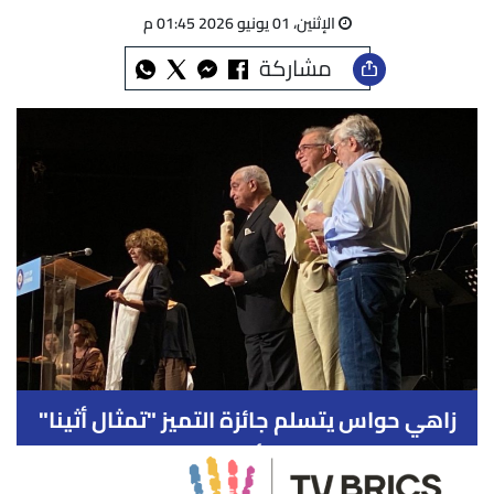
الإثنين، 01 يونيو 2026 01:45 م
مشاركة
زاهي حواس يتسلم جائزة التميز "تمثال أثينا"
في ختام مهرجان "أجونا" الدولي باليونان