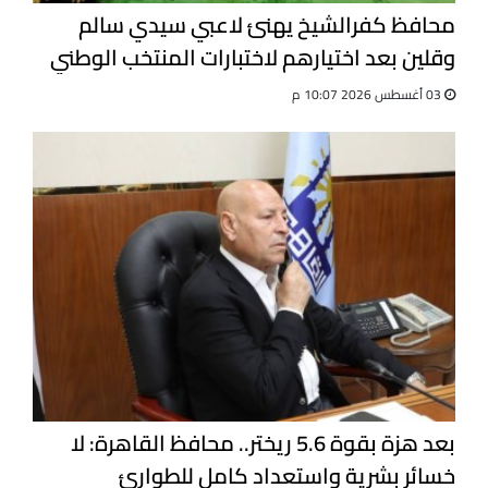
محافظ كفرالشيخ يهنئ لاعبي سيدي سالم
وقلين بعد اختيارهم لاختبارات المنتخب الوطني
للجيت كونى دو
03 أغسطس 2026 10:07 م
بعد هزة بقوة 5.6 ريختر.. محافظ القاهرة: لا
خسائر بشرية واستعداد كامل للطوارئ