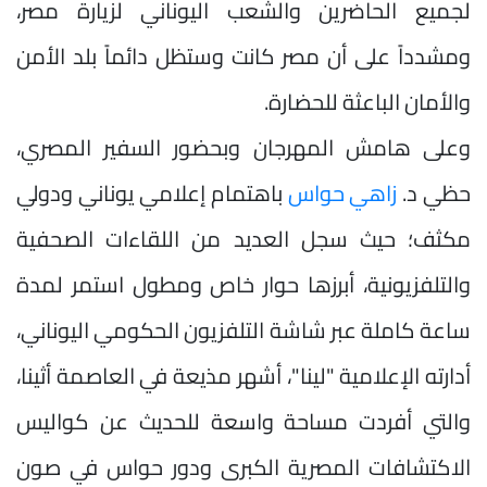
لجميع الحاضرين والشعب اليوناني لزيارة مصر،
ومشدداً على أن مصر كانت وستظل دائماً بلد الأمن
والأمان الباعثة للحضارة.
وعلى هامش المهرجان وبحضور السفير المصري،
حظي د.
زاهي حواس
باهتمام إعلامي يوناني ودولي
مكثف؛ حيث سجل العديد من اللقاءات الصحفية
والتلفزيونية، أبرزها حوار خاص ومطول استمر لمدة
ساعة كاملة عبر شاشة التلفزيون الحكومي اليوناني،
أدارته الإعلامية "لينا"، أشهر مذيعة في العاصمة أثينا،
والتي أفردت مساحة واسعة للحديث عن كواليس
الاكتشافات المصرية الكبرى ودور حواس في صون