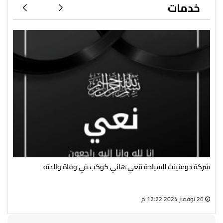
خدمات
شركة دومنينت للسياحة تنعي هاني كوكب في وفاة والدته
رئي
سال
26 نوفمبر 2024 12:22 م
27 أغسطس 2024 05:13 م