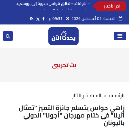
آخر الأخبار
«الأوقاف» تطلق قوافل دعوية إلى بورسعيد
والسويس لنشر الفكر الوسطي
الجمعة، 07 أغسطس 2026
09:31 م
بث تجريبى
الرئيسيه
السياحة والآثار
زاهي حواس يتسلم جائزة التميز "تمثال
أثينا" في ختام مهرجان "أجونا" الدولي
باليونان