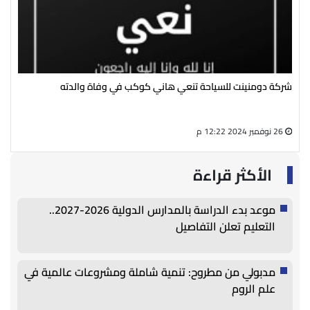
رئيس مجلس إدارة شركة الشحنة الكهربائية ينعي الحاجة نعمات علي
له 
سالم
الم
27 أغسطس 2024 05:13 م
08 يوليو 2024 09:18 ص
الأكثر قراءة
موعد بدء الدراسة بالمدارس الدولية 2026-2027..
التعليم تعلن التفاصيل
مدبولي من مطروح: تنمية شاملة ومشروعات عالمية في
علم الروم