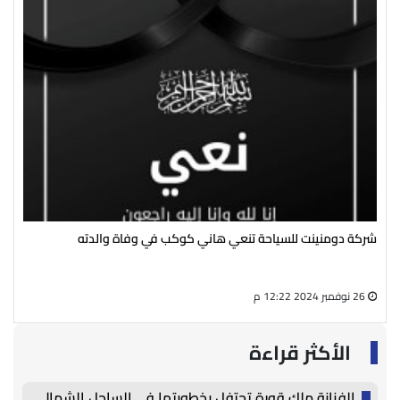
شركة دومنينت للسياحة تنعي هاني كوكب في وفاة والدته
رئي
سال
26 نوفمبر 2024 12:22 م
27 أغسطس 2024 05:13 م
الأكثر قراءة
الفنانة ملك قورة تحتفل بخطوبتها في الساحل الشمالي