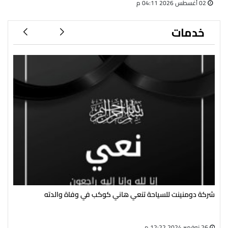
02 أغسطس 2026 04:11 م
خدمات
شركة دومنينت للسياحة تنعي هاني كوكب في وفاة والدته
رئي
سال
26 نوفمبر 2024 12:22 م
27 أغسطس 2024 05:13 م