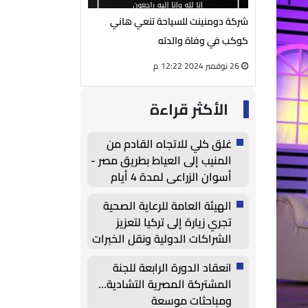
يوسف الفار
شركة دومنينت للسياحة تنعي هاني
رئيس مجلس إدارة شر
لمي محمود
كوكب في وفاة والدته
الكهربائية ينعي الحا
26 نوفمبر 2024 12:22 م
27 أغسطس 2024 05:13 م
الأكثر قراءة
غلق كلي للاتجاه القادم من
المنيب إلى العياط بطريق مصر -
أسوان الزراعي لمدة 4 أيام
الهيئة العامة للرعاية الصحية
تجري زيارة إلى تركيا لتعزيز
الشراكات الدولية ونقل الخبرات
وتوطين التكنولوجيا الطبية
انعقاد الدورة الرابعة للجنة
المشتركة المصرية التشادية…
ومباحثات موسعة