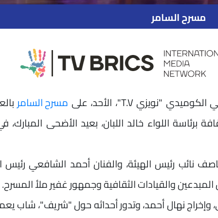
مسرح السامر
"نويزي T.V"، الأحد، على
مسرح السامر
بالع
ة برئاسة اللواء خالد اللبان، بعيد الأضحى المبارك، في
ف نائب رئيس الهيئة، والفنان أحمد الشافعي رئيس الإ
المبدعين والقيادات الثقافية وجمهور غفير ملأ المسرح.
خراج نهال أحمد، وتدور أحداثه حول "شريف"، شاب يعم