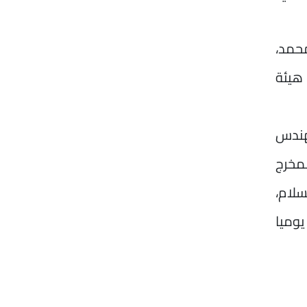
حمد،
هيئة
مهندس
لمخرج
سلام،
وميا