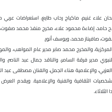
ان علاء غنيم، ماكياج رحاب طايع، استعراضات عربي م
اح حامد، إضاءة محمود علاء، مخرج منفذ محمد صفوت، 
 صفوت، صافيناز محمد، ويوسف أنور.
لمركزية، والمخرج محمد صابر مدير عام المواهب، وال
نبوي مدير فرقة السامر، والناقد جمال عبد الناصر، وا
زبي، والإعلامية هناء الجمل، والفنان مصطفى عبد ال
خصيات الثقافية والفنية والإعلامية. ويقدم العرض ي
لثلاثاء.