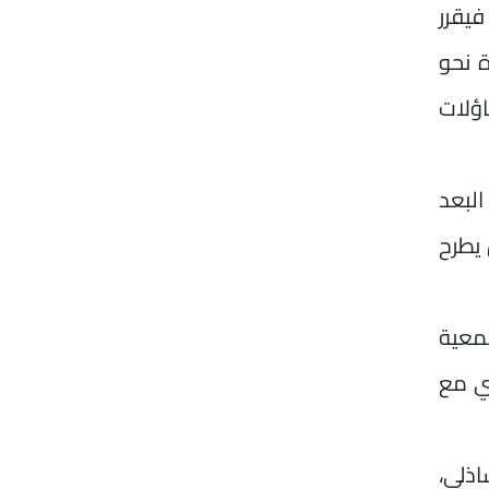
فيقرر
ة نحو
ؤلات
لبعد
 يطرح
معية
ي مع
ذلي،