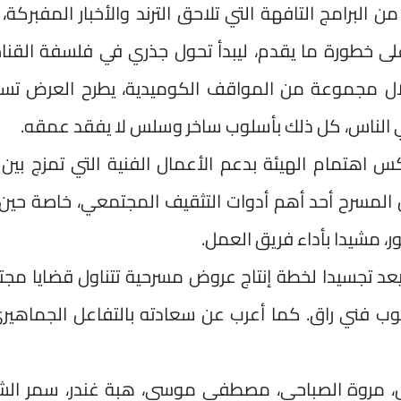
البرامج التافهة التي تلاحق الترند والأخبار المفبركة، 
 على خطورة ما يقدم، ليبدأ تحول جذري في فلسفة القنا
 مجموعة من المواقف الكوميدية، يطرح العرض تسا
 الناس، كل ذلك بأسلوب ساخر وسلس لا يفقد عمقه.
اهتمام الهيئة بدعم الأعمال الفنية التي تمزج بين ا
أن المسرح أحد أهم أدوات التثقيف المجتمعي، خاصة حين
، مشيدا بأداء فريق العمل.
عد تجسيدا لخطة إنتاج عروض مسرحية تتناول قضايا مجت
وب فني راق. كما أعرب عن سعادته بالتفاعل الجماهير
 مروة الصباحي، مصطفى موسى، هبة غندر، سمر الشا