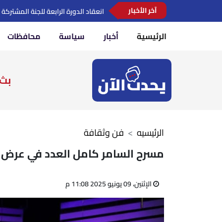
آخر الأخبار
وزير التعليم يشارك في مؤتمر رؤساء ا
الرئيسية
أخبار
سياسة
محافظات
بث 
الرئيسيه
فن وثقافة
مسرح السامر كامل العدد في عرض "نويزي T.V" ضمن احتفالا
الإثنين، 09 يونيو 2025 11:08 م