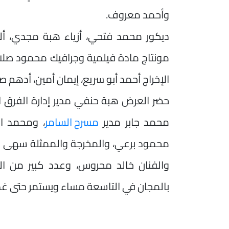
وأحمد معروف.
ديكور محمد فتحي، أزياء هبة مجدي، ألح
مونتاج مادة فيلمية وجرافيك محمود صل
الإخراج أحمد أبو سريع، إيمان أمين، أدهم
حضر العرض هبة حنفي مدير إدارة الفرق ا
محمد جابر مدير
مسرح السامر
، ومحمد ال
محمود برعي، والمخرجة والممثلة سهى الع
والفنان خالد محروس، وعدد كبير من الش
بالمجان في التاسعة مساء ويستمر حتى غدا ا