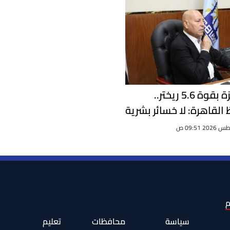
بعد هزة بقوة 5.6 ريختر..
القاهرة: لا خسائر بشرية
اد كامل للطوارئ
م
سياسة
محافظات
تعليم