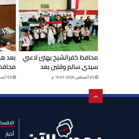
محافظ كفرالشيخ يهنئ لاعبي
سيدي سالم وقلين بعد
محافظ 
اختيارهم لاختبارات المنتخب
واستعد
03 أغسطس 2026 10:07 م
03 أغسطس 2026 09:51 ص
الوطني للجيت كونى دو
الاقسا
أخبار